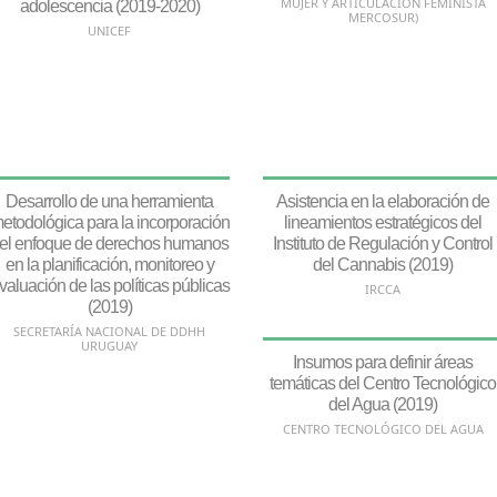
MUJER Y ARTICULACIÓN FEMINISTA
adolescencia (2019-2020)
MERCOSUR)
UNICEF
Desarrollo de una herramienta
Asistencia en la elaboración de
etodológica para la incorporación
lineamientos estratégicos del
el enfoque de derechos humanos
Instituto de Regulación y Control
en la planificación, monitoreo y
del Cannabis (2019)
valuación de las políticas públicas
IRCCA
(2019)
SECRETARÍA NACIONAL DE DDHH
URUGUAY
Insumos para definir áreas
temáticas del Centro Tecnológico
del Agua (2019)
CENTRO TECNOLÓGICO DEL AGUA