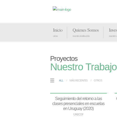
Inicio
Quienes Somos
Inve
ciesu
nuestra institución
nuestro
Proyectos
Nuestro Trabajo
ALL
MÁS RECIENTES
OTROS
Seguimiento del retorno a las
clases presenciales en escuelas
en Uruguay (2020)
UNICEF