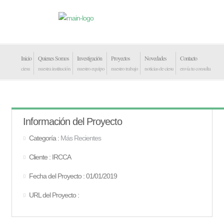
Inicio
Quienes Somos
Investigación
Proyectos
Novedades
Contacto
ciesu
nuestra institución
nuestro equipo
nuestro trabajo
noticias de ciesu
envía tu consulta
Información del Proyecto
Categoría :
Más Recientes
Cliente : IRCCA
Fecha del Proyecto : 01/01/2019
URL del Proyecto :