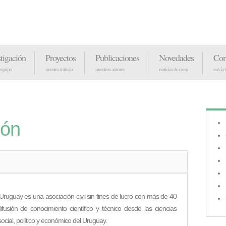
stigación
Proyectos
Publicaciones
Novedades
Con
 equipo
nuestro trabajo
nuestros autores
noticias de ciesu
envía 
ión
Uruguay es una asociación civil sin fines de lucro con más de 40
fusión de conocimiento científico y técnico desde las ciencias
 social, político y económico del Uruguay.