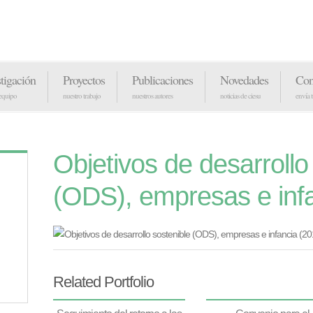
stigación
Proyectos
Publicaciones
Novedades
Con
 equipo
nuestro trabajo
nuestros autores
noticias de ciesu
envía 
Objetivos de desarrollo
(ODS), empresas e infa
Related Portfolio