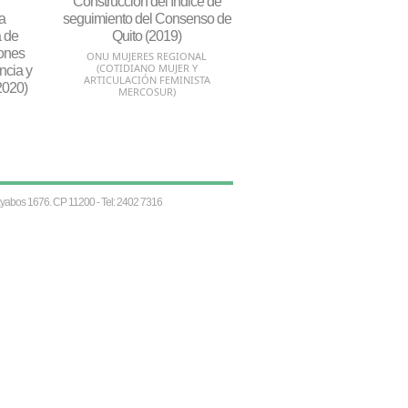
Construcción del índice de
a
seguimiento del Consenso de
a de
Quito (2019)
iones
ONU MUJERES REGIONAL
(COTIDIANO MUJER Y
ancia y
ARTICULACIÓN FEMINISTA
2020)
MERCOSUR)