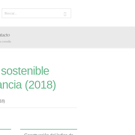
tacto
tu consulta
 sostenible
ncia (2018)