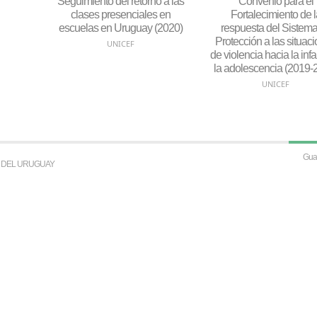
Seguimiento del retorno a las
Convenio para el
clases presenciales en
Fortalecimiento de l
escuelas en Uruguay (2020)
respuesta del Sistem
Protección a las situac
UNICEF
de violencia hacia la inf
la adolescencia (2019-
UNICEF
S DEL URUGUAY