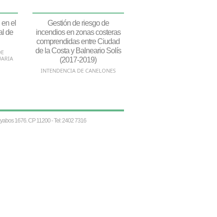
 en el
Gestión de riesgo de
al de
incendios en zonas costeras
comprendidas entre Ciudad
de la Costa y Balneario Solís
DE
UARIA
(2017-2019)
INTENDENCIA DE CANELONES