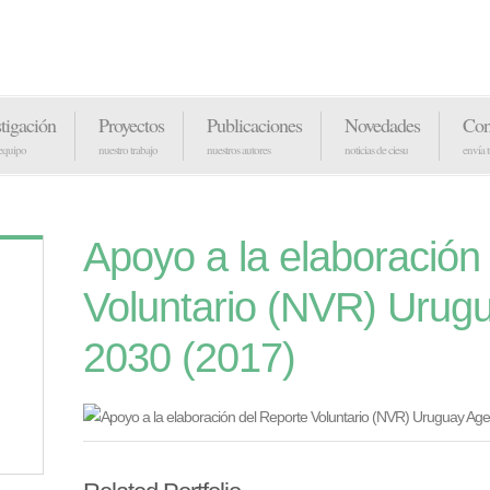
stigación
Proyectos
Publicaciones
Novedades
Con
 equipo
nuestro trabajo
nuestros autores
noticias de ciesu
envía 
Apoyo a la elaboración
Voluntario (NVR) Urug
2030 (2017)