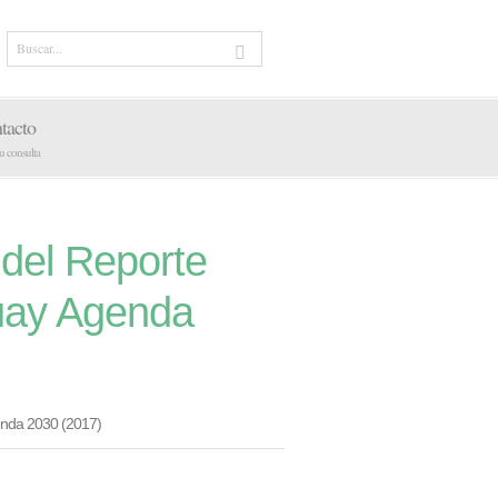
tacto
tu consulta
 del Reporte
uay Agenda