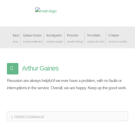
Inicio
Quienes Somos
Investigación
Proyectos
Novedades
Contacto
ciesu
nuestra institución
nuestro equipo
nuestro trabajo
noticias de ciesu
envía tu consulta
Arthur Gaines
Revusion are always helpful if we ever have a problem, with no faults or
interruptions in the service. Overall, we are happy. Keep up the good work.
FEDERICOLIZARRALDE