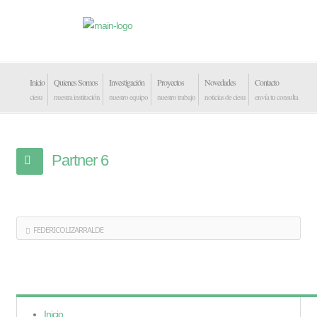
Inicio
Quienes Somos
Investigación
Proyectos
Novedades
Contacto
ciesu
nuestra institución
nuestro equipo
nuestro trabajo
noticias de ciesu
envía tu consulta
Partner 6
FEDERICOLIZARRALDE
Inicio