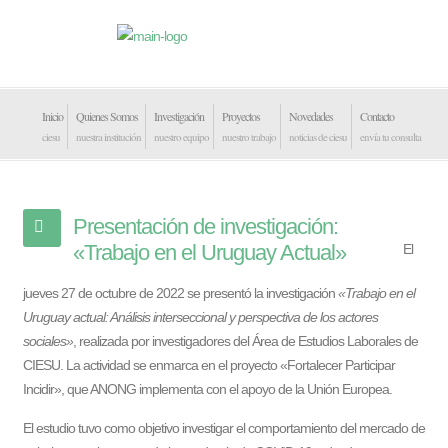
Inicio
Quienes Somos
Investigación
Proyectos
Novedades
Contacto
ciesu
nuestra institución
nuestro equipo
nuestro trabajo
noticias de ciesu
envía tu consulta
Presentación de investigación:
«Trabajo en el Uruguay Actual»
El
jueves 27 de octubre de 2022 se presentó la investigación
«Trabajo en el
Uruguay actual: Análisis interseccional y perspectiva de los actores
sociales»
, realizada por investigadores del Área de Estudios Laborales de
CIESU. La actividad se enmarca en el proyecto «Fortalecer Participar
Incidir», que ANONG implementa con el apoyo de la Unión Europea.
El estudio tuvo como objetivo investigar el comportamiento del mercado de