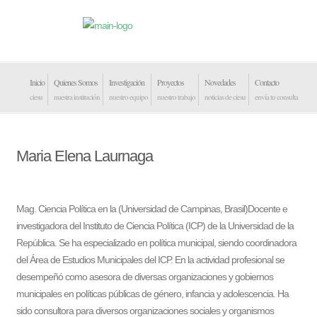
Inicio
Quienes Somos
Investigación
Proyectos
Novedades
Contacto
ciesu
nuestra institución
nuestro equipo
nuestro trabajo
noticias de ciesu
envía tu consulta
Maria Elena Laurnaga
Mag. Ciencia Política en la (Universidad de Campinas, Brasil)
Docente e
investigadora del Instituto de Ciencia Política (ICP) de la Universidad de la
República. Se ha especializado en política municipal, siendo coordinadora
del Área de Estudios Municipales del ICP. En la actividad profesional se
desempeñó como asesora de diversas organizaciones y gobiernos
municipales en políticas públicas de género, infancia y adolescencia. Ha
sido consultora para diversos organizaciones sociales y organismos