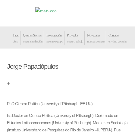
Inicio
Quienes Somos
Investigación
Proyectos
Novedades
Contacto
ciesu
nuestra institución
nuestro equipo
nuestro trabajo
noticias de ciesu
envía tu consulta
Jorge Papadópulos
PhD Ciencia Política (University of Pittsburgh, EE.UU).
Es Doctor en Ciencia Política (University of Pittsburgh), Diplomado en
Estudios Latinoamericanos (University of Pittsburgh). Maeter en Sociología
(Instituto Universitario de Pesquisas do Rio de Janeiro –IUPERJ-). Fue