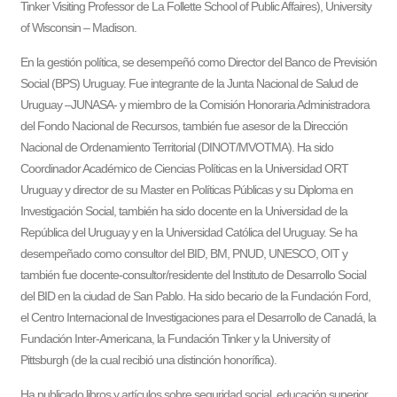
Tinker Visiting Professor de La Follette School of Public Affaires), University
of Wisconsin – Madison.
En la gestión política, se desempeñó como Director del Banco de Previsión
Social (BPS) Uruguay. Fue integrante de la Junta Nacional de Salud de
Uruguay –JUNASA- y miembro de la Comisión Honoraria Administradora
del Fondo Nacional de Recursos, también fue asesor de la Dirección
Nacional de Ordenamiento Territorial (DINOT/MVOTMA). Ha sido
Coordinador Académico de Ciencias Políticas en la Universidad ORT
Uruguay y director de su Master en Políticas Públicas y su Diploma en
Investigación Social, también ha sido docente en la Universidad de la
República del Uruguay y en la Universidad Católica del Uruguay. Se ha
desempeñado como consultor del BID, BM, PNUD, UNESCO, OIT y
también fue docente-consultor/residente del Instituto de Desarrollo Social
del BID en la ciudad de San Pablo. Ha sido becario de la Fundación Ford,
el Centro Internacional de Investigaciones para el Desarrollo de Canadá, la
Fundación Inter-Americana, la Fundación Tinker y la University of
Pittsburgh (de la cual recibió una distinción honorífica).
Ha publicado libros y artículos sobre seguridad social, educación superior,