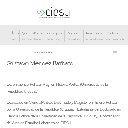
Inicio
Quienes Somos
Investigación
Proyectos
Novedades
Contacto
ciesu
nuestra institución
nuestro equipo
nuestro trabajo
noticias de ciesu
envía tu consulta
Gustavo Méndez Barbato
Lic. en Ciencia Política, Mag. en Historia Política (Universidad de la
República, Uruguay).
Licenciado en Ciencia Política, Diplomado y Magíster en Historia Política
por la Universidad de la República (Uruguay). Estudiante del Doctorado en
Ciencia Política de la Universidad de la República (Uruguay). Coordinador
del Área de Estudios Laborales de CIESU.