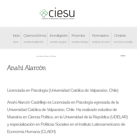
Inicio
Quienes Somos
Investigación
Proyectos
Novedades
Contacto
ciesu
nuestra institución
nuestro equipo
nuestro trabajo
noticias de ciesu
envía tu consulta
Anahí Alarcón
Licenciada en Psicología (Universidad Católica de Valparaíso, Chile)
Anahí Alarcón Castrillejo es Licenciada en Psicología egresada de la
Universidad Católica de Valparaíso, Chile. Ha realizado estudios de
Maestría en Ciencia Política, en la Universidad de la República (UDELAR)
y especialización en Políticas Sociales en el Instituto Latinoamericano de
Economía Humana (CLAEH).