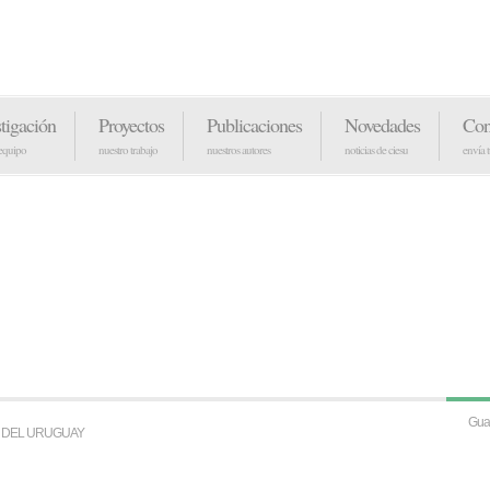
stigación
Proyectos
Publicaciones
Novedades
Con
 equipo
nuestro trabajo
nuestros autores
noticias de ciesu
envía 
S DEL URUGUAY