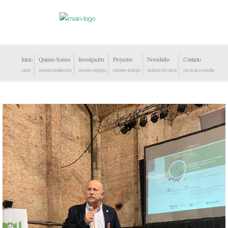
Inicio
Quienes Somos
Investigación
Proyectos
Novedades
Contacto
ciesu
nuestra institución
nuestro equipo
nuestro trabajo
noticias de ciesu
envía tu consulta